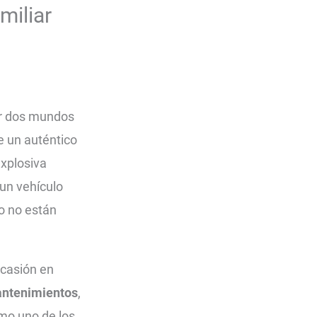
miliar
ir dos mundos
de un auténtico
xplosiva
un vehículo
ro no están
ocasión en
antenimientos
,
mo uno de los