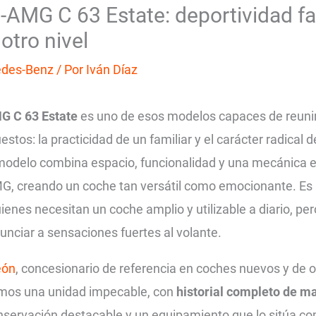
AMG C 63 Estate: deportividad fa
otro nivel
des-Benz
/ Por
Iván Díaz
 C 63 Estate
es uno de esos modelos capaces de reun
stos: la practicidad de un familiar y el carácter radical 
 modelo combina espacio, funcionalidad y una mecánica e
G, creando un coche tan versátil como emocionante. Es 
enes necesitan un coche amplio y utilizable a diario, pe
unciar a sensaciones fuertes al volante.
eón
, concesionario de referencia en coches nuevos y de 
aemos una unidad impecable, con
historial completo de m
nservación destacable y un equipamiento que lo sitúa co