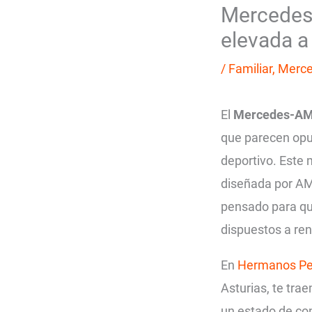
Mercedes-
elevada a 
/
Familiar
,
Merce
El
Mercedes-AMG
que parecen opue
deportivo. Este
diseñada por AM
pensado para qui
dispuestos a ren
En
Hermanos P
Asturias, te tr
un estado de co