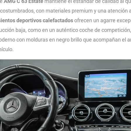
te
AMG C 63 Estate
mantiene el estándar de calidad al q
acostumbrados, con materiales premium y una atención al
ientos deportivos calefactados
ofrecen un agarre excep
ucción baja, como en un auténtico coche de competició
oderno con molduras en negro brillo que acompañan el 
hículo.