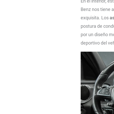
En el interior, es
Benz nos tiene 
exquisita. Los
as
postura de cond
por un diseño m
deportivo del ve