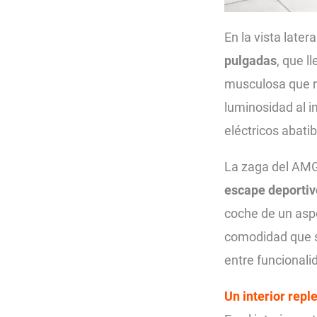
En la vista late
pulgadas
, que 
musculosa que re
luminosidad al i
eléctricos abati
La zaga del AMG 
escape deporti
coche de un aspe
comodidad que s
entre funcionali
Un interior repl