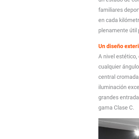
familiares depo
en cada kilómet
plenamente útil p
Un diseño exter
A nivel estético,
cualquier ángulo.
central cromada
iluminación exce
grandes entradas
gama Clase C.