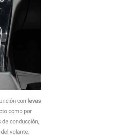
función con
levas
acto como por
s de conducción,
 del volante.