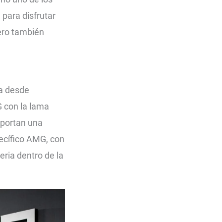
para disfrutar
ero también
va desde
G con la lama
portan una
pecífico AMG, con
ria dentro de la