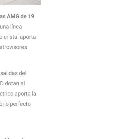
tas AMG de 19
una línea
 cristal aporta
retrovisores
salidas del
ED dotan al
trico aporta la
rio perfecto