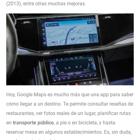
(2013), entre otras muchas mejoras.
Hoy, Google Maps es mucho más que una app para saber
cómo llegar a un destino. Te permite consultar reseñas de
restaurantes, ver fotos reales de un lugar, planificar rutas
en
transporte público
, a pie o en bicicleta, y hasta
reservar mesa en algunos establecimientos. Es, sin duda,